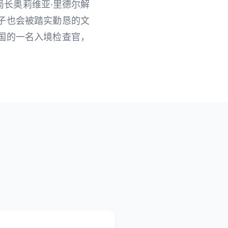
长奥莉维亚·里德尔解
子也会被踏实勤恳的文
国的一名入境检查官，