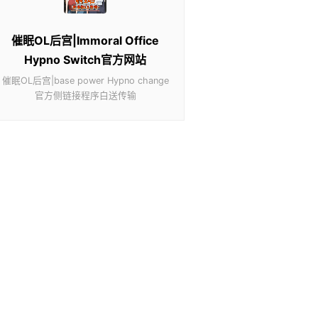
催眠OL后宫|Immoral Office
Hypno Switch官方网站
催眠OL后宫|base power Hypno change
官方侧链接程序白送传输