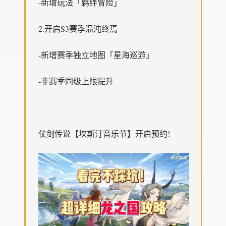
-新增玩法「羁绊冒险」
2.开启S3赛季混沌终焉
-新增赛季独立地图「星海巡游」
-非赛季同级上限提升
仗剑传说【坎斯汀音乐节】开启预约!