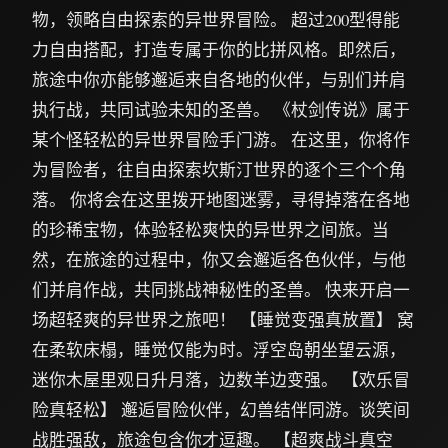
物，领略自由探索的异世界冒险。 超过200型得能
力自由搭配，打造专属于你的比拼风格。即然后，
旅途中你亦能够邂逅来自各地的伙伴，与别们并肩
执行战，共同试验未知的圣兽。 《杖剑传说》属于
某个怪轻松的异世界冒险手门游。 在这里，你将作
为冒险者，往自由探索坎斯汀世界的逐个三个个角
落。 你将会在这里拨开地图迷雾，寻得掉落在各地
的珍稀宝物，体验轻松爽快的异世界之间旅。当
然，在旅途的过程中，你又会邂逅各色伙伴，与他
们并肩作战，共同挑战神秘性的圣兽。 快来开启一
场超轻爽的异世界之旅吧！ 【睡觉变强真放置】 窝
在柔软床榻，睡觉仅能为时。浮空岛朝坐望云源，
迷你木屋里观日升月落，边数羊边变强。 【欢乐冒
险真轻松】 邂逅冒险伙伴，幻兽结伴同游。谈笑间
战胜强敌，旅途包含你才逗趣。 【超爽战斗真空