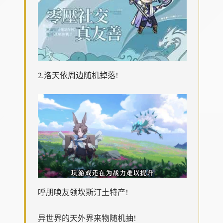
2.洛天依周边随机掉落!
呼朋唤友领坎斯汀土特产!
异世界的天外界来物随机抽!