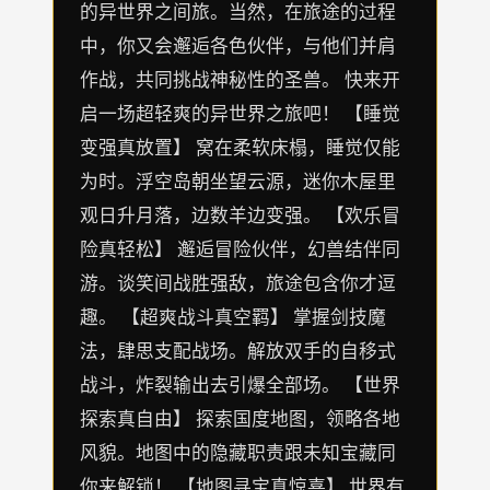
的异世界之间旅。当然，在旅途的过程
中，你又会邂逅各色伙伴，与他们并肩
作战，共同挑战神秘性的圣兽。 快来开
启一场超轻爽的异世界之旅吧！ 【睡觉
变强真放置】 窝在柔软床榻，睡觉仅能
为时。浮空岛朝坐望云源，迷你木屋里
观日升月落，边数羊边变强。 【欢乐冒
险真轻松】 邂逅冒险伙伴，幻兽结伴同
游。谈笑间战胜强敌，旅途包含你才逗
趣。 【超爽战斗真空羁】 掌握剑技魔
法，肆思支配战场。解放双手的自移式
战斗，炸裂输出去引爆全部场。 【世界
探索真自由】 探索国度地图，领略各地
风貌。地图中的隐藏职责跟未知宝藏同
你来解锁！ 【地图寻宝真惊喜】 世界有