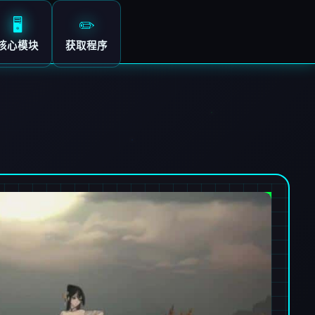
🖥️
✏️
核心模块
获取程序