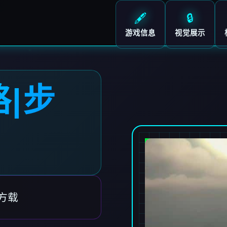
🖋️
🔒
游戏信息
视觉展示
|步
方载