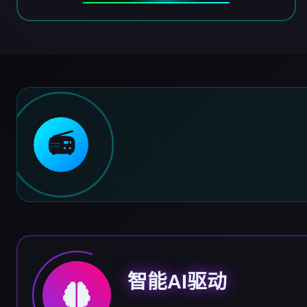
📻
智能AI驱动