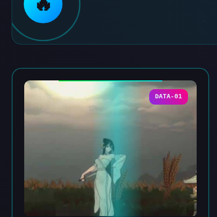
🔥
DATA-01