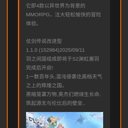
它即4款以异世界为背景的
MMORPG，注大轻松愉快的冒险
体验。
仗剑传说改进型
1.1.0 (152984)2025/09/11
羽之间国组成即将于S2渊虹邂羽
完成后开启!
1一数百年头,混沌侵袭讫高档天气
之上的辉煌之国。
黑暗笼罩万物,英杰们燃烧生长命,
筑起源无与伦比后的壁垒..