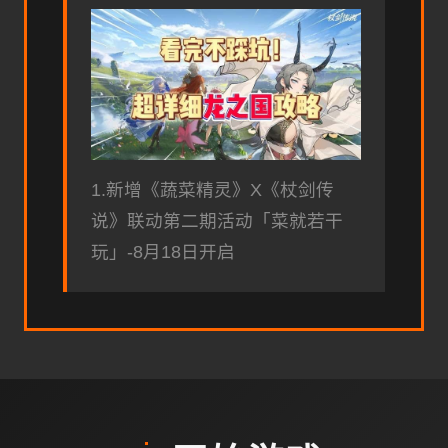
1.新增《蔬菜精灵》X《杖剑传
说》联动第二期活动「菜就若干
玩」-8月18日开启