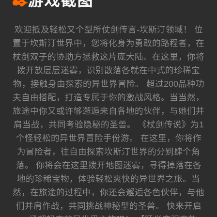
✒️
游戏截图
欢迎抵及轻松又个型所仗剑传言-坎斯汀领域！ 位
置于坎斯汀世界中，您将化身为勇敢的路程者，在
杖剑双子的协助方拯救这片庞大陆。在这里，你将
拨开放层层迷雾，识别散落各就在中式的珍稀宝
物，接触身由探索的异世界冒险。 超过200品种功
夫自由搭配，打造专属于你的激战风格。当当然，
旅途中你又或许够邂逅来自各地的伙伴，与她们并
肩当战，共同考验隐秘的圣兽。 《杖剑传说》为1
个怪轻松的异世界冒险手份游。 在这里，你将作
为冒险者，往自由探索坎斯汀世界的分别肆个角
落。 你将会在这里拨开地图迷雾，寻得掉落在各
地的珍稀宝物，体验轻松爽快的异世界之旅。当
然，在旅途的过程中，你还会邂逅各色伙伴，与他
们并肩作战，共同挑战神秘型的圣兽。 快来开启