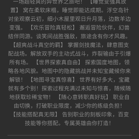
一场超轻爽的异世界之旅吧！ 【睡觉变强真放
置】 窝在柔软床榻，睡觉即能达成期。浮空岛针
对坐观察云初，细小木屋里观日升月落，边数羊边
变强。 【欢乐冒险真轻松】 邂逅冒险伙伴，幻兽
结伴同游。谈笑间战胜强敌，旅途含有你才风趣。
【超爽战斗真空的羁】 掌握剑技魔法，肆意图支
配战场。解放双手的主动式战斗，炸裂输由于引爆
所有场。 【世界探索真自由】 探索国度地图，领
略各地风貌。地图中的隐藏挑战并未知宝藏候你来
解锁！ 【地图寻宝真惊喜】 世界有好多大，宝藏
就有多个别！探索过程充满过未知与惊喜，随候随
地获取珍稀宝物！ 【随心意转职真好玩】 职业自
由切换，打破职业限度，减少你的练级负担！
【技能搭配真无限】 告别职业的刻板印象，百变
技能等你搭配。专属英雄由你打造！