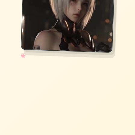
✧
♡
★
♥