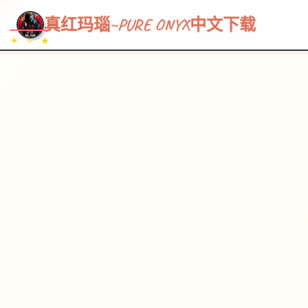
~~~
★
♡
✦
✧
♥
~
→
↗
真红玛瑙~PURE ONYX中文下载
✦ ✧ ★