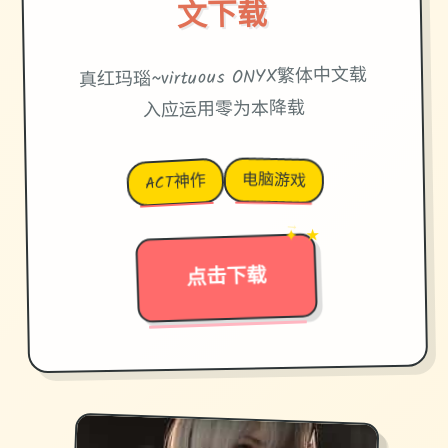
文下载
真红玛瑙~virtuous ONYX繁体中文载
入应运用零为本降载
电脑游戏
ACT神作
✦ ★
→
点击下载