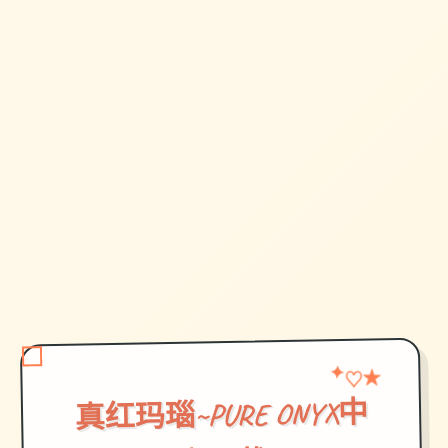
✦
★
♡
真红玛瑙~PURE ONYX中