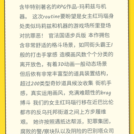
含毕特别著名的RPG作品-玛莉兹与机
器。 这次routine要盼望是女主红玛瑙身
处类似玛莉兹和机器的游戏场所里登场
对抗罪恶！ 官法国语步兵版 本作拥包
含非常舒适的格斗场景，如同街头霸王1
般的打击手掌感 造模画风数个个分类的
离开放色，有着3D动画一般动态场景
但后依有非常丰富型的道具装置结构，
超过200类型奇妙道具候汝收集 街机手
感，真实运用画风，充满难题性的brag
搏斗 我们的女主红玛瑙行移在近巴比伦
都市的反乌托邦街道之间上方步履维
艰。 她许按照遇抵达帮派，犯罪集团，
腐败的警/察块队以及阴险的巴别塔众司