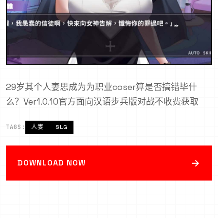
29岁其个人妻思成为为职业coser算是否搞错毕什
么？Ver1.0.10官方面向汉语步兵版对战不收费获取
TAGS:
人妻
SLG
→
DOWNLOAD NOW