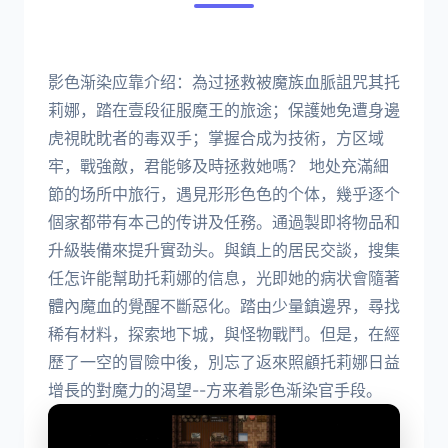
影色渐染应靠介绍：為过拯救被魔族血脈詛咒其托
莉娜，踏在壹段征服魔王的旅途；保護她免遭身邊
虎視眈眈者的毒双手；掌握合成为技術，方区域
牢，戰強敵，君能够及時拯救她嗎？ 地处充滿細
節的场所中旅行，遇見形形色色的个体，幾乎逐个
個家都带有本己的传讲及任務。通過製即将物品和
升級裝備來提升實劲头。與鎮上的居民交談，搜集
任怎许能幫助托莉娜的信息，光即她的病状會隨著
體內魔血的覺醒不斷惡化。踏由少量鎮邊界，尋找
稀有材料，探索地下城，與怪物戰鬥。但是，在經
歷了一空的冒險中後，別忘了返來照顧托莉娜日益
增長的對魔力的渴望--方来着影色渐染官手段。