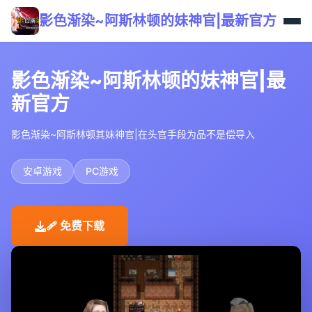
影色渐染~阿斯林顿的妹神官|最新官方
影色渐染~阿斯林顿的妹神官|最
新官方
影色渐染~阿斯林顿其妹神官|在头官手段为品不是偿导入
安卓游戏
PC游戏
🩹 免费下载