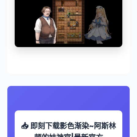
📥 即刻下载影色渐染~阿斯林