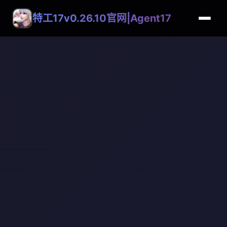
特工17v0.26.10官网|Agent17