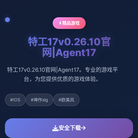
⬇️ 精品游戏
特工17v0.26.10官
网|Agent17
特工17v0.26.10官网|Agent17。专业的游戏平
台，为您提供优质的游戏体验。
#IOS
#神作slg
#欧美风
安全下载