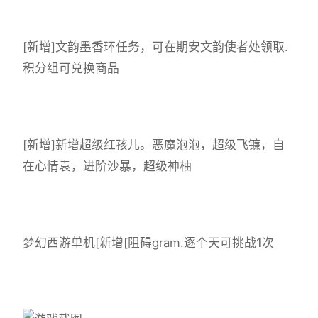
[新增]文韵墨香环任务，可在期安文韵使者处领取.
积分组可兑换商品
[新增]新增超级红孩儿。恶魔泡泡，超级飞镰，自
在心情袁，进阶沙暴，超级神柚
梦幻西游单机
[新增[阻碍gram.逐个天可挑战1次