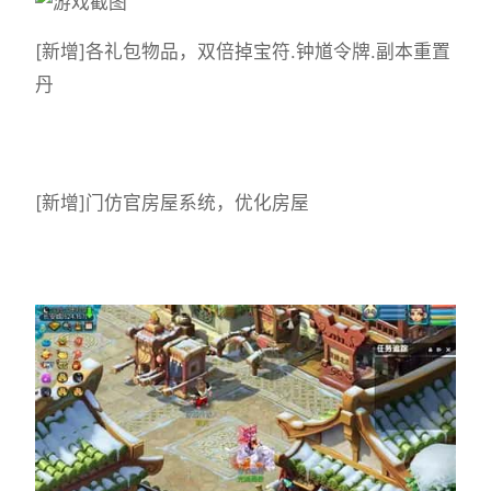
[新增]各礼包物品，双倍掉宝符.钟馗令牌.副本重置
丹
[新增]门仿官房屋系统，优化房屋