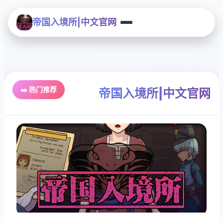
帝国入境所|中文官网
✒️ 热门推荐
帝国入境所|中文官网