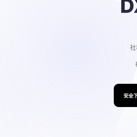
D
社
安全