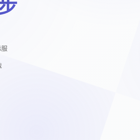
中步
际服
载