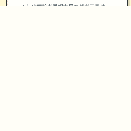
天际省冒险者勇闯古墓血战龙王奥杜
因，还是想过酒池肉林式的日子呢？
★
精心制作的游戏体验
→
✧
♥
✦
♡
玩法攻略