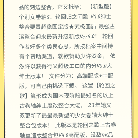
品的刻边整合，它又抵毕： 【新型版】
个别女卷轴5：轮回归之间歌 V4.0绅士
整合要置超稳固定版★究极画质 最强古
滚整合迎来最新升级新版Ver4.0！ 轮回
作者好多个类良心思，所按档案中间持
有个赞助渠道，就欲赞助少许资金， 依
然许以获得行又超级エロ的内分V5.0大
绅士版本！ 文件分为：高端配版+中配
版，可自己由挑选下载。 这置【轮回之
歌】算形成为国内现阶段最知名的以上
古卷轴绅士魔改整合大佬。 23年她又
双更新了最最最新型的少女卷轴大绅士
整合包版本！ 此版本是轮回之歌上古卷
轴重造版整合包V4.0高配版，没敌4K品