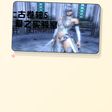
✧
♡
★
♥