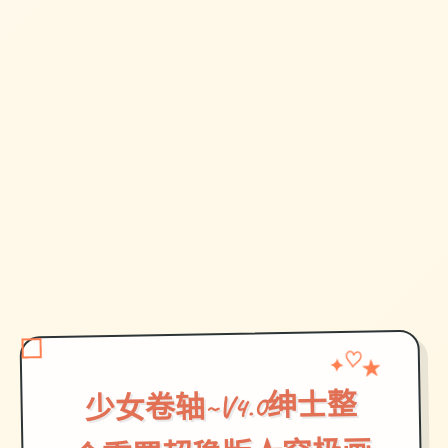
✦
★
♡
少女卷轴~V4.0绅士整