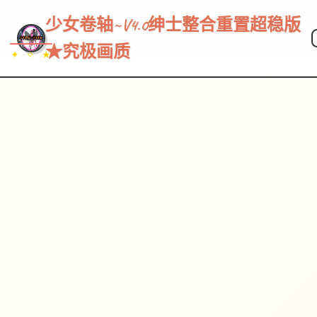
~~~
★
♡
✦
✧
♥
~
→
↗
少女卷轴~V4.0绅士整合重置超稳版
★究极画质
✦ ✧ ★