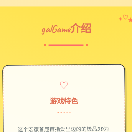
✦
♡
galGame介绍
♡
游戏特色
~~~~~
这个宏家首屈首指爱里边的的极品3D为