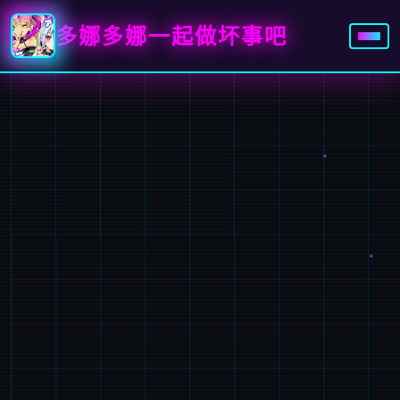
多娜多娜一起做坏事吧