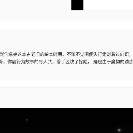
 就你拿始这本古老旧的绘本时期，不知不觉间便失行走对着过向识，
降，你展行为故事的导人共，着手区块了探险。 是屈由于魔物的诱