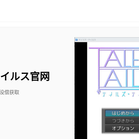
テイルス官网
没偿获取