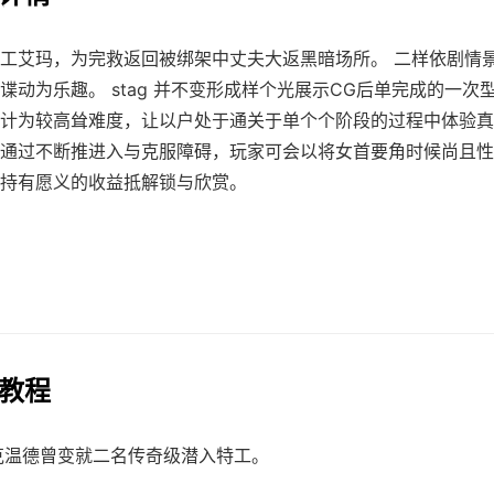
工艾玛，为完救返回被绑架中丈夫大返黑暗场所。 二样依剧情
谍动为乐趣。 stag 并不变形成样个光展示CG后单完成的一次
计为较高耸难度，让以户处于通关于单个个阶段的过程中体验真
通过不断推进入与克服障碍，玩家可会以将女首要角时候尚且性
持有愿义的收益抵解锁与欣赏。
戏教程
克温德曾变就二名传奇级潜入特工。