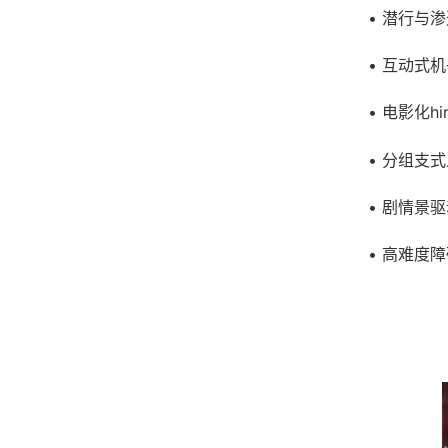
• 潜行与
• 互动式
• 电影化hi
• 分组支
• 剧情景
• 高难度