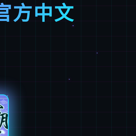
,官方中文