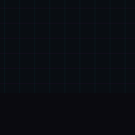
产品详情
📋