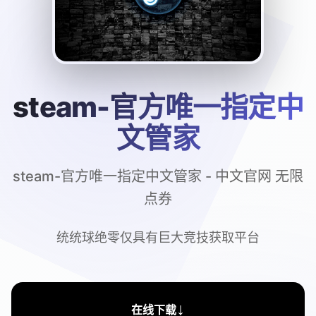
steam-官方唯一指定中
文管家
steam-官方唯一指定中文管家 - 中文官网 无限
点券
统统球绝零仅具有巨大竞技获取平台
↓
在线下载