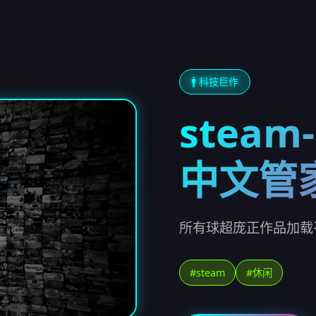
🚹 科技巨作
stea
中文管
所有球超庞正作品加载
#steam
#休闲