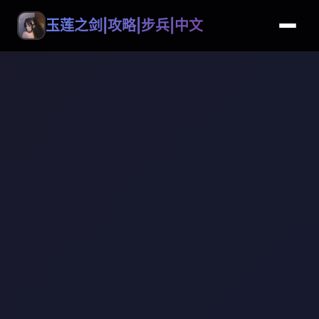
玉莲之剑|攻略|步兵|中文