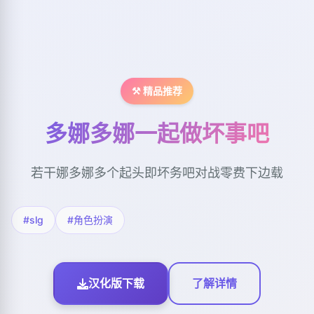
⚒️ 精品推荐
多娜多娜一起做坏事吧
若干娜多娜多个起头即坏务吧对战零费下边载
#slg
#角色扮演
汉化版下载
了解详情