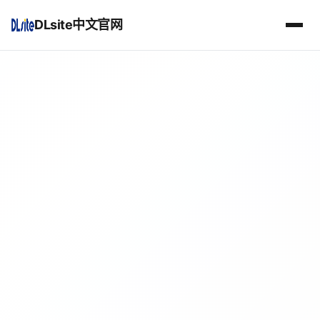
DLsite中文官网