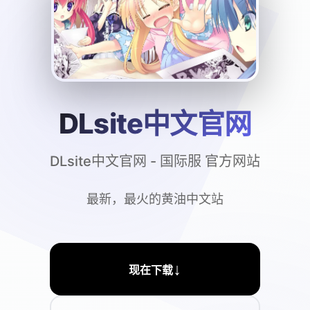
DLsite中文官网
DLsite中文官网 - 国际服 官方网站
最新，最火的黄油中文站
↓
现在下载